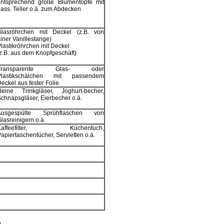
entsprechend große Blumentöpfe mit
ass. Teller o.ä. zum Abdecken
Glasröhrchen mit Deckel (z.B. von
iner Vanillestange)
lastikröhrchen mit Deckel
z.B. aus dem Knopfgeschäft)
Transparente Glas- oder
Plastikschälchen mit passendem
eckel aus fester Folie
kleine Trinkgläser, Joghurt-becher,
chnapsgläser, Eierbecher o.ä.
Ausgespülte Sprühflaschen von
lasreinigern o.ä.
Kaffeefilter, Küchentuch,
apiertaschentücher, Servietten o.ä.
.