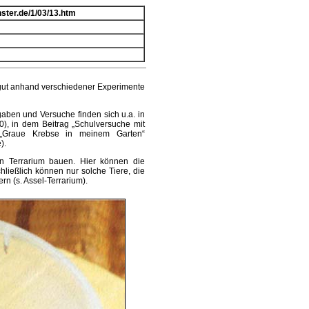
nster.de/1/03/13.htm
 gut anhand verschiedener Experimente
aben und Versuche finden sich u.a. in
), in dem Beitrag „Schulversuche mit
Graue Krebse in meinem Garten“
).
in Terrarium bauen. Hier können die
ließlich können nur solche Tiere, die
rn (s. Assel-Terrarium).