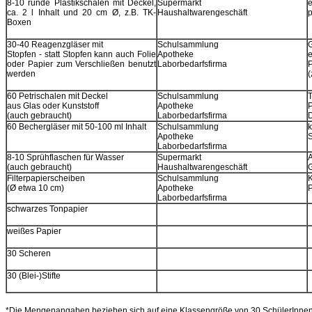
8-10 runde Plastikschalen mit Deckel,
Supermarkt
ca. 2 l Inhalt und 20 cm Ø, z.B. TK-
Haushaltwarengeschäft
p
Boxen
30-40 Reagenzgläser mit
Schulsammlung
Stopfen - statt Stopfen kann auch Folie
Apotheke
e
oder Papier zum Verschließen benutzt
Laborbedarfsfirma
P
werden
(
60 Petrischalen mit Deckel
Schulsammlung
aus Glas oder Kunststoff
Apotheke
(auch gebraucht)
Laborbedarfsfirma
D
60 Bechergläser mit 50-100 ml Inhalt
Schulsammlung
Apotheke
S
Laborbedarfsfirma
8-10 Sprühflaschen für Wasser
Supermarkt
(auch gebraucht)
Haushaltwarengeschäft
G
Filterpapierscheiben
Schulsammlung
(Ø etwa 10 cm)
Apotheke
P
Laborbedarfsfirma
schwarzes Tonpapier
weißes Papier
30 Scheren
30 (Blei-)Stifte
*Die Mengenangaben beziehen sich auf eine Klassengröße von 30 SchülerInnen