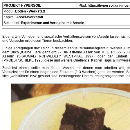
PROJEKT HYPERSOIL
Pfad:
https://hypersoil.uni-mue
Modul:
Boden - Werkstatt
Kapitel:
Assel-Werkstatt
Seitentitel:
Experimente und Versuche mit Asseln
Eigenarten, Vorlieben und spezifische Verhaltensweisen von Asseln lassen sich
und Versuche mit diesen Tieren beobachten.
Einige Anregungen dazu sind in diesem Kapitel zusammengestellt. Weitere Aufg
dem Buch „Kleine Tiere ganz groß - Die astreine Assel“ von M. E. ROSS (2000
Asseln“ (SKAUMAL/ ROHWEDER/ WESTPHAL 1997) oder der Einheit „
(PROBST/SCHILKE 1995; diese und weitere Quellen: s. Kapitel Tipps & Hinweise
Zunächst einmal sollte man für die Asseln, mit denen man arbeiten will, e
Versuchstiere für einen begrenzten Zeitraum (1-3 Wochen) gehalten werden. Sch
sich „wohlfühlen“ bzw. gesund sind, befriedigende Untersuchungsergebnisse liefe