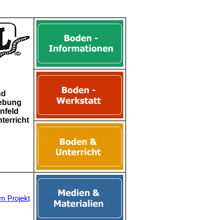
nd
ebung
nfeld
terricht
m Projekt