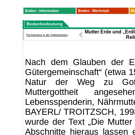
Boden - Information
Boden - Werkstatt
Bo
Bodenbedeutung
Mutter Erde und „Erdli
.
Pachamama in der Indianerkultur
Rel
Nach dem Glauben der Ess
Gütergemeinschaft“ (etwa 15
Natur der Weg zu Got
Muttergottheit angese
Lebensspenderin, Nährmutter
BAYERL/ TROITZSCH, 1998,
wurde der Text „Die Mutter 
Abschnitte hieraus lassen 