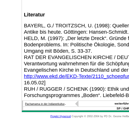
Literatur
BAYERL, G./ TROITZSCH, U. (1998): Quellent
Antike bis heute. Göttingen: Hansen-Schmidt.
HELD, M. (1997): „Der letzte Dreck“. Gründe f
Bodenproblems. In: Politische Ökologie, Son
Umgang mit Böden, S. 33-37.
RAT DER EVANGELISCHEN KIRCHE / DEU
Verantwortung wahrnehmen für die Schöpfun
Evangelischen Kirche in Deutschland und der
http://www.ekd.de/EKD-Texte/2110_schoepfu
16.05.02]
RUH / RUGGER / SCHENK (1990): Ethik und B
Forschungsprogrammes „Boden“. Liebefeld-B
.
weiterfüh
Pachamama in der Indianerkultur
SP / GHR
Projekt Hypersoil
Copyright © 2002-2004 by PD Dr. Gesine Hellb