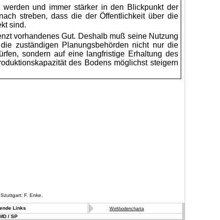
t werden und immer stärker in den Blickpunkt der
anach streben, dass die der Öffentlichkeit über die
t sind.
grenzt vorhandenes Gut. Deshalb muß seine Nutzung
ß die zuständigen Planungsbehörden nicht nur die
rfen, sondern auf eine langfristige Erhaltung des
oduktionskapazität des Bodens möglichst steigern
zuttgart: F. Enke.
rende Links
Weltbodencharta
MD / SP