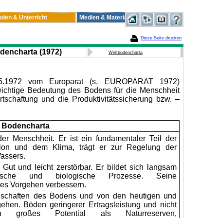
den & Unterricht
Medien & Materialien
Diese Seite drucken
dencharta (1972)
Weltbodencharta
.5.1972 vom Europarat (s. EUROPARAT 1972)
wichtige Bedeutung des Bodens für die Menschheit
irtschaftung und die Produktivitätssicherung bzw. –
 Bodencharta
er Menschheit. Er ist ein fundamentaler Teil der
ion und dem Klima, trägt er zur Regelung der
Wassers.
Gut und leicht zerstörbar. Er bildet sich langsam
hemische und biologische Prozesse. Seine
iges Vorgehen verbessern.
schaften des Bodens und von den heutigen und
ehen. Böden geringerer Ertragsleistung und nicht
in großes Potential als Naturreserven,