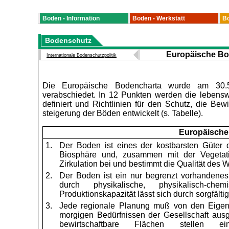
Boden - Information
Boden - Werkstatt
Bo
Bodenschutz
Europäische Bo
Internationale Bodenschutzpolitik
Die Europäische Bodencharta wurde am 30
verabschiedet. In 12 Punkten werden die lebens
definiert und Richtlinien für den Schutz, die Bew
steigerung der Böden entwickelt (s. Tabelle).
Europäische
1.
Der Boden ist eines der kostbarsten Güter d
Biosphäre und, zusammen mit der Vegetat
Zirkulation bei und bestimmt die Qualität des 
2.
Der Boden ist ein nur begrenzt vorhandenes 
durch physikalische, physikalisch-c
Produktionskapazität lässt sich durch sorgfält
3.
Jede regionale Planung muß von den Eigen
morgigen Bedürfnissen der Gesellschaft ausg
bewirtschaftbare Flächen stellen e