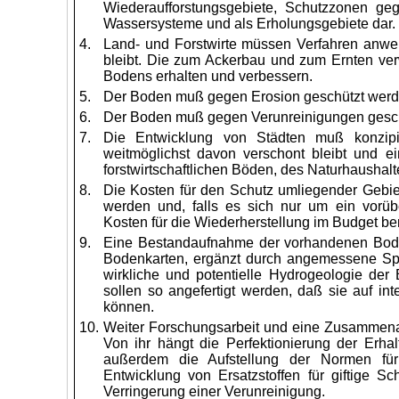
Wiederaufforstungsgebiete, Schutzzonen ge
Wassersysteme und als Erholungsgebiete dar.
4.
Land- und Forstwirte müssen Verfahren anwe
bleibt. Die zum Ackerbau und zum Ernten ver
Bodens erhalten und verbessern.
5.
Der Boden muß gegen Erosion geschützt werd
6.
Der Boden muß gegen Verunreinigungen gesch
7.
Die Entwicklung von Städten muß konzip
weitmöglichst davon verschont bleibt und ei
forstwirtschaftlichen Böden, des Naturhaushal
8.
Die Kosten für den Schutz umliegender Gebiet
werden und, falls es sich nur um ein vorü
Kosten für die Wiederherstellung im Budget be
9.
Eine Bestandaufnahme der vorhandenen Boden
Bodenkarten, ergänzt durch angemessene Spe
wirkliche und potentielle Hydrogeologie der
sollen so angefertigt werden, daß sie auf in
können.
10.
Weiter Forschungsarbeit und eine Zusammenar
Von ihr hängt die Perfektionierung der Erha
außerdem die Aufstellung der Normen für
Entwicklung von Ersatzstoffen für giftige S
Verringerung einer Verunreinigung.