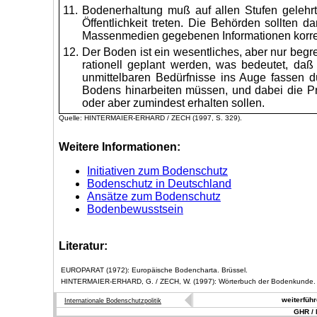
11.
Bodenerhaltung muß auf allen Stufen gelehr
Öffentlichkeit treten. Die Behörden sollten d
Massenmedien gegebenen Informationen korrek
12.
Der Boden ist ein wesentliches, aber nur be
rationell geplant werden, was bedeutet, da
unmittelbaren Bedürfnisse ins Auge fassen dü
Bodens hinarbeiten müssen, und dabei die Pr
oder aber zumindest erhalten sollen.
Quelle: HINTERMAIER-ERHARD / ZECH (1997, S. 329).
Weitere Informationen:
Initiativen zum Bodenschutz
Bodenschutz in Deutschland
Ansätze zum Bodenschutz
Bodenbewusstsein
Literatur:
EUROPARAT (1972): Europäische Bodencharta. Brüssel.
HINTERMAIER-ERHARD, G. / ZECH, W. (1997): Wörterbuch der Bodenkunde. S
weiterfüh
Internationale Bodenschutzpolitik
GHR / 