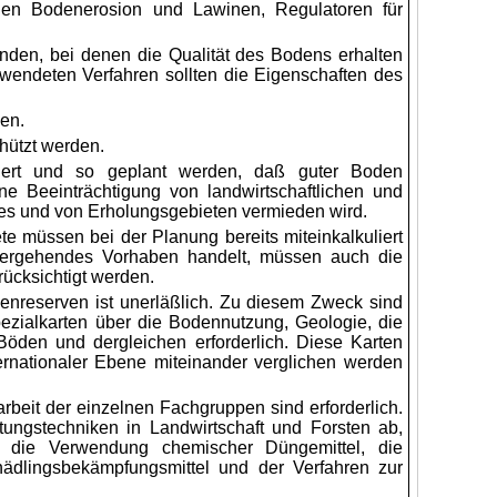
gen Bodenerosion und Lawinen, Regulatoren für
nden, bei denen die Qualität des Bodens erhalten
wendeten Verfahren sollten die Eigenschaften des
en.
ützt werden.
iert und so geplant werden, daß guter Boden
ne Beeinträchtigung von landwirtschaftlichen und
tes und von Erholungsgebieten vermieden wird.
e müssen bei der Planung bereits miteinkalkuliert
bergehendes Vorhaben handelt, müssen auch die
rücksichtigt werden.
reserven ist unerläßlich. Zu diesem Zweck sind
zialkarten über die Bodennutzung, Geologie, die
 Böden und dergleichen erforderlich. Diese Karten
ternationaler Ebene miteinander verglichen werden
beit der einzelnen Fachgruppen sind erforderlich.
ltungstechniken in Landwirtschaft und Forsten ab,
 die Verwendung chemischer Düngemittel, die
chädlingsbekämpfungsmittel und der Verfahren zur